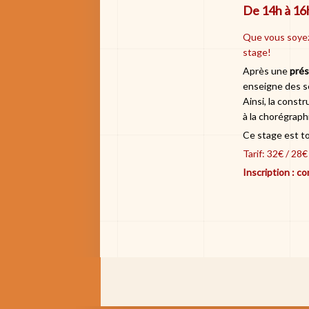
De 14h à 16
Que vous soyez
stage!
Après une
prés
enseigne des sé
Ainsi, la const
à la chorégraph
Ce stage est t
Tarif: 32€ / 28€
Inscription : 