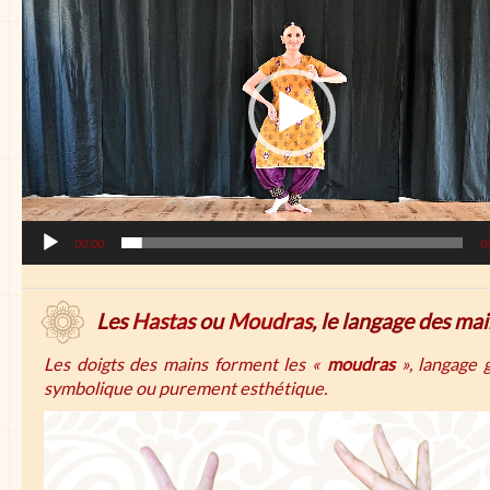
00:00
0
Les
Hastas
ou
Moudras
, le langage des ma
Les doigts des mains forment les «
moudras
», langage 
symbolique ou purement esthétique.