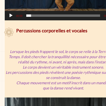
00:00
0
Percussions corporelles et vocales
Lorsque les pieds frappent le sol, le corps se relie à la Terr
Temps. Il doit chercher la tranquillité nécessaire pour être
réalité du rythme, ni avant, ni après, mais dans l’instan
Le corps devient un véritable instrument sonore.
Les percussions des pieds révèlent une poésie rythmique sur
se construit la danse.
Chaque mouvement est un motif inscrit dans un mand
que la danse rend vivant.
Lecteur
vidéo