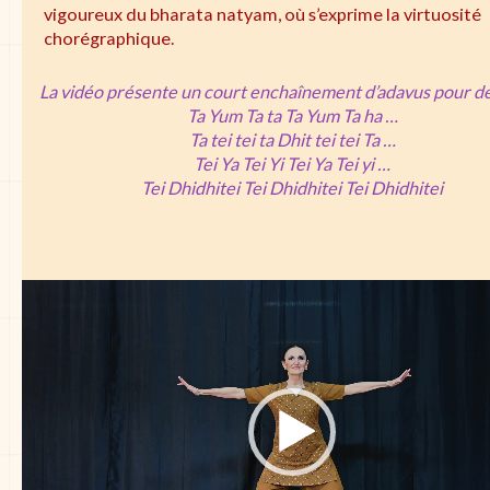
vigoureux du bharata natyam, où s’exprime la virtuosité
chorégraphique.
La vidéo présente un court enchaînement d’adavus pour d
Ta Yum Ta ta Ta Yum Ta ha …
Ta tei tei ta Dhit tei tei Ta …
Tei Ya Tei Yi Tei Ya Tei yi …
Tei Dhidhitei Tei Dhidhitei Tei Dhidhitei
Lecteur
vidéo