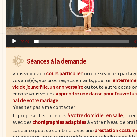
00:00
0
Séances à la demande
Vous voulez un
cours particulier
ou une séance à partage
vos ami(e)s, vos proches, vos enfants, pour un
enterreme
vie de jeune fille, un anniversaire
ou toute autre occasion
encore vous voulez
apprendre une danse pour l’ouvertur
bal de votre mariage
n’hésitez pas à me contacter!
Je propose des formules
à votre domicile
,
en salle
, ou en
avec des
chorégraphies adaptées
à votre niveau de prat
La séance peut se combiner avec une
prestation costum
pour danser votre chorégraphie en tenue bollywood à la 