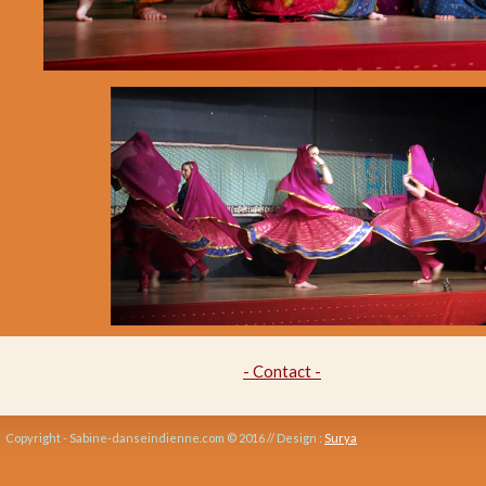
Durée de la séance
1h30
2h
2h30
3h
Nombre de participants
1 personne
2 personnes
entre 3 et 9 personnes
entre 10 et 20 personnes
Option costumée
oui
- Contact -
non
Public
Copyright - Sabine-danseindienne.com © 2016 // Design :
Surya
Adulte
Enfant