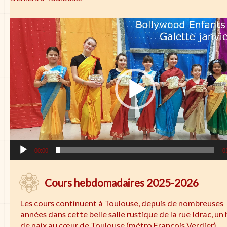
Lecteur
vidéo
00:00
0
Cours hebdomadaires 2025-2026
Les cours continuent à Toulouse, depuis de nombreuses
années dans cette belle salle rustique de la rue Idrac, un
de paix au cœur de Toulouse (métro François Verdier)