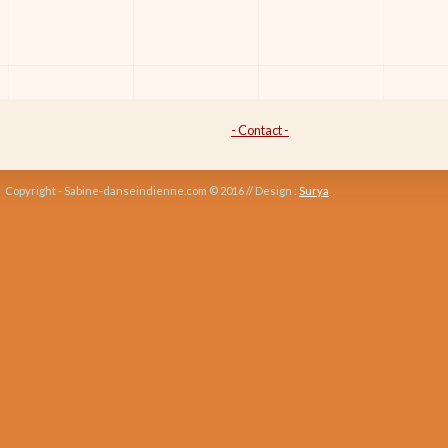
- Contact -
Copyright - Sabine-danseindienne.com © 2016 // Design :
Surya