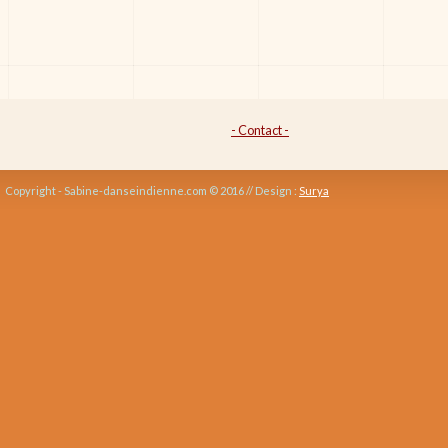
- Contact -
Copyright - Sabine-danseindienne.com © 2016 // Design :
Surya